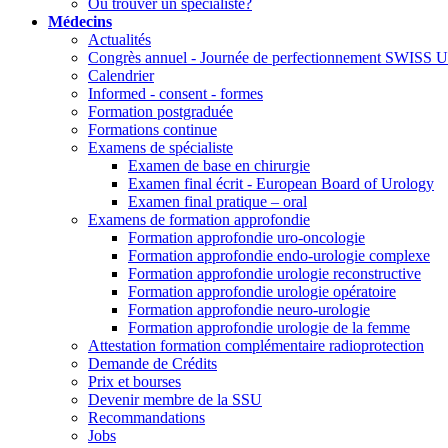
Où trouver un spécialiste?
Médecins
Actualités
Congrès annuel - Journée de perfectionnement SWI
Calendrier
Informed - consent - formes
Formation postgraduée
Formations continue
Examens de spécialiste
Examen de base en chirurgie
Examen final écrit - European Board of Urology
Examen final pratique – oral
Examens de formation approfondie
Formation approfondie uro-oncologie
Formation approfondie endo-urologie complexe
Formation approfondie urologie reconstructive
Formation approfondie urologie opératoire
Formation approfondie neuro-urologie
Formation approfondie urologie de la femme
Attestation formation complémentaire radioprotection
Demande de Crédits
Prix et bourses
Devenir membre de la SSU
Recommandations
Jobs