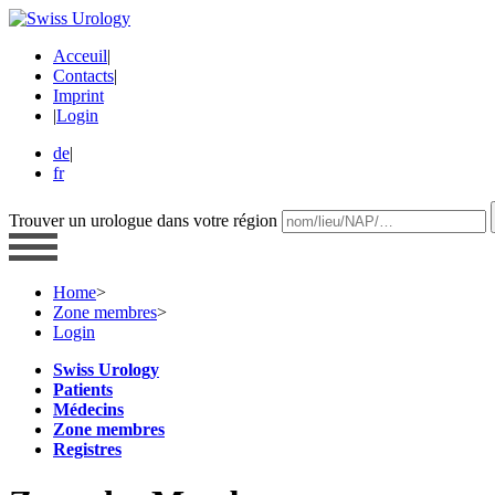
Acceuil
|
Contacts
|
Imprint
|
Login
de
|
fr
Trouver un urologue dans votre région
Home
>
Zone membres
>
Login
Swiss Urology
Patients
Médecins
Zone membres
Registres