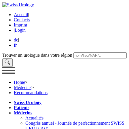
Acceuil
|
Contacts
|
Imprint
|
Login
de
|
fr
Trouver un urologue dans votre région
Home
>
Médecins
>
Recommandations
Swiss Urology
Patients
Médecins
Actualités
Congrès annuel - Journée de perfectionnement SWISS
UROLOGY